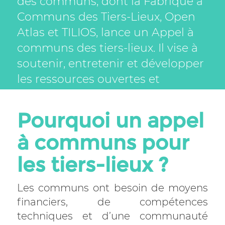
des communs, dont la Fabrique à
Communs des Tiers-Lieux, Open
Atlas et TILIOS, lance un Appel à
communs des tiers-lieux. Il vise à
soutenir, entretenir et développer
les ressources ouvertes et
partagées qui répondent aux
besoins prioritaires des tiers-lieux.
Pourquoi un appel
à communs pour
les tiers-lieux ?
Les communs ont besoin de moyens
financiers, de compétences
techniques et d’une communauté